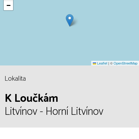
−
Leaflet
|
©
OpenStreetMap
Lokalita
K Loučkám
Litvínov - Horní Litvínov