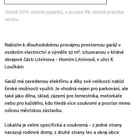
včetně DPH, včetně poplatků, + provize RK, včetně právního
servisu
Nabízím k dlouhodobému pronájmu prostornou garáž v
osobním vlastnictví o výměře 32 m², situovanou v klidné
okrajové části Litvínova – Horním Litvínově, v ulici K
Loučkám.
Garáž má zavedenou elektřinu a díky své velikosti nabízí
široké možnosti využití. Je vhodná nejen pro parkování, ale
také jako dílna, sklad, zázemí pro řemeslníka, motorkáře
nebo pro každého, kdo hledá více soukromí a prostor mimo
rušnou městskou zástavbu.
Lokalita je velmi specifická a soukromá – z jedné strany
navazují rodinné domy, z druhé strany les a okraj obce.