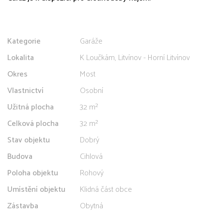
Kategorie
Garáže
Lokalita
K Loučkám, Litvínov - Horní Litvínov
Okres
Most
Vlastnictví
Osobní
Užitná plocha
32 m²
Celková plocha
32 m²
Stav objektu
Dobrý
Budova
Cihlová
Poloha objektu
Rohový
Umístění objektu
Klidná část obce
Zástavba
Obytná