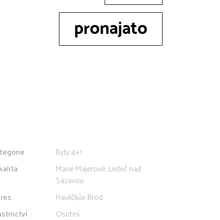
pronajato
tegorie
Byty 4+1
kalita
Marie Majerové, Ledeč nad
Sázavou
res
Havlíčkův Brod
astnictví
Osobní