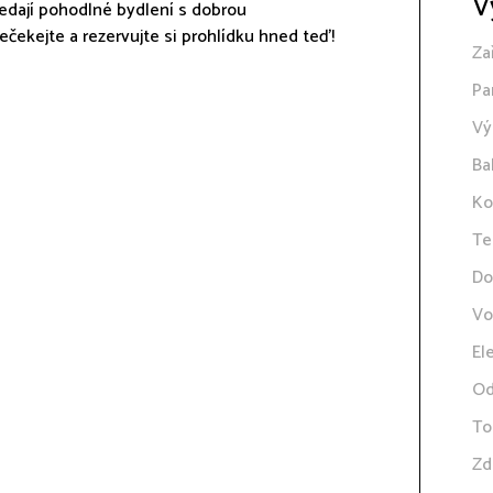
V
ledají pohodlné bydlení s dobrou
ečekejte a rezervujte si prohlídku hned teď!
Za
Pa
Vý
Ba
Ko
Te
Do
Vo
El
Od
To
Zd