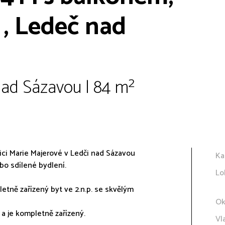
 , Ledeč nad
nad Sázavou | 84 m²
lici Marie Majerové v Ledči nad Sázavou
Ka
bo sdílené bydlení.
Lo
tně zařízený byt ve 2.n.p. se skvělým
Ok
a je kompletně zařízený.
Vl