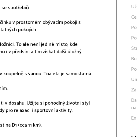
Už
 se spotřebiči.
Ce
očinku v prostorném obývacím pokoji s
Po
tatných pokojích .
Po
ložnici. To ale není jediné místo, kde
St
nu i v předsíni a tím získat další úložný
Bu
Po
v koupelně s vanou. Toaleta je samostatná.
Um
ním.
Zá
Da
 v dosahu. Užijte si pohodlný životní styl
na
 pro relaxaci i sportovní aktivity.
En
t na D1 (cca 11 km).