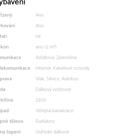
ybavení
řízený
Ano
rkování
Ano
tah
ne
lkón
ano (2 m²)
munikace
Asfaltová, Zpevněná
lekomunikace
Internet, Kabelové rozvody
prava
Vlak, Silnice, Autobus
da
Dálkový vodovod
ektřina
230V
pad
Veřejná kanalizace
pné těleso
Radiátory
roj topení
Ústřední dálkové