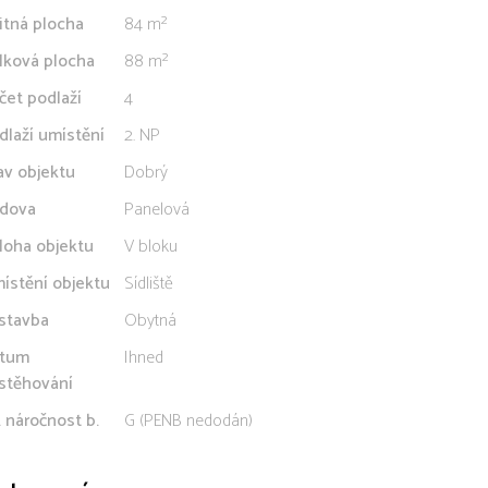
itná plocha
84 m²
lková plocha
88 m²
čet podlaží
4
dlaží umístění
2. NP
av objektu
Dobrý
dova
Panelová
loha objektu
V bloku
ístění objektu
Sídliště
stavba
Obytná
tum
Ihned
stěhování
. náročnost b.
G (PENB nedodán)