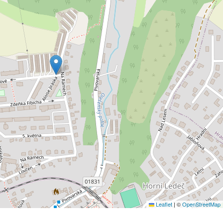
Leaflet
|
©
OpenStreetMap