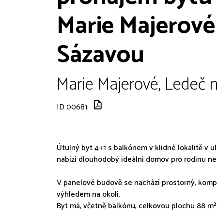
Marie Majerové
Sázavou
Marie Majerové, Ledeč 
ID 00681
Útulný byt 4+1 s balkónem v klidné lokalitě v u
nabízí dlouhodobý ideální domov pro rodinu ne
V panelové budově se nachází prostorný, komple
výhledem na okolí.
Byt má, včetně balkónu, celkovou plochu 88 m² 