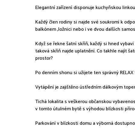
Elegantní zařízení disponuje kuchyňskou linkou
Každý člen rodiny si najde své soukromí k odp
balkónem ,ložnici nebo i ve dvou dalších samos
Když se řekne šatní skříň, každý si hned vybaví 
taková skříň najde uplatnění. Co takhle najít šat
prostor?
Po denním shonu si užijete ten správný RELAX 
Vytápění je zajištěno ústředním dálkovým tope
Tichá lokalita s veškerou občanskou vybaveností
v tomto útulném bytě s výhodou blízkosti přírody
Parkování v blízkosti domu a výborná dostupnos