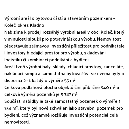
Výrobní areál s bytovou částí a stavebním pozemkem –
Koleč, okres Kladno
Nabízíme k prodeji rozsáhlý výrobní areál v obci Koleč, který
v minulosti sloužil pro potravinářskou výrobu. Nemovitost
představuje zajímavou investiční příležitost pro podnikatele
i investory hledající prostor pro výrobu, skladování,
logistiku či kombinaci podnikání a bydlení.
Areál tvoří výrobní haly, sklady, chladicí prostory, kanceláře,
nakládací rampa a samostatná bytová část se dvěma byty o
dispozici 2+1, každý o výměře 55 m².
Celková podlahová plocha objektů činí přibližně 940 m² a
celková výměra pozemků je 5 787 m².
Součástí nabídky je také samostatný pozemek o výměře 1
754 m², který byl nově schválen jako stavební pozemek pro
bydlení, což významně rozšiřuje investiční potenciál celé
nemovitosti.