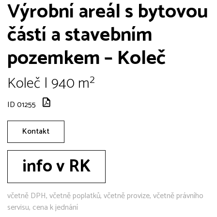
Výrobní areál s bytovou
částí a stavebním
pozemkem – Koleč
Koleč | 940 m²
ID 01255
Kontakt
info v RK
včetně DPH, včetně poplatků, včetně provize, včetně právního
servisu, cena k jednání