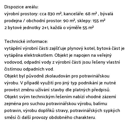
Dispozice areálu:
výrobní prostory: cca 830 m², kanceláře: 68 m² , bývalá
prodejna / obchodní prostor: 90 m², sklepy: 155 m²
2 bytové jednotky 2+1, každá o výměře 55 m²
Technické informace:
vytápění výrobní části zajišťuje plynový kotel, bytová část je
vytápěna elektrokotlem. Objekt je napojen na veřejný
vodovod, odpadní vody z výrobní části jsou řešeny vlastní
čistírnou odpadních vod.
Objekt byl původně zkolaudován pro potravinářskou
výrobu. V případě využití pro jiný typ podnikání je nutné
provést změnu užívání stavby dle platných předpisů.
Objekt svým technickým řešením nabízí vhodné zázemí
zejména pro suchou potravinářskou výrobu, balírnu
potravin, výrobu doplňků stravy, potravinářských sypkých
směsí či další provozy obdobného charakteru.