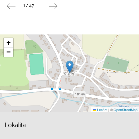
1 / 47
+
−
Leaflet
|
©
OpenStreetMap
Lokalita