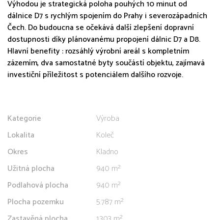
Výhodou je strategická poloha pouhých 10 minut od
dálnice D7 s rychlým spojením do Prahy i severozápadních
Čech. Do budoucna se očekává další zlepšení dopravní
dostupnosti díky plánovanému propojení dálnic D7 a D8.
Hlavní benefity : rozsáhlý výrobní areál s kompletním
zázemím, dva samostatné byty součástí objektu, zajímavá
investiční příležitost s potenciálem dalšího rozvoje.
Kategorie
Výroba
Lokalita
Koleč
Okres
Kladno
Užitná plocha
940 m²
Podlahová plocha
940 m²
Plocha pozemku
5.787 m²
Zastavěná plocha
1.303 m²