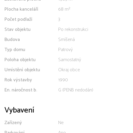
Plocha kanceláří
68 m²
Počet podlaží
3
Stav objektu
Po rekonstrukci
Budova
Smíšená
Typ domu
Patrový
Poloha objektu
Samostatný
Umístění objektu
Okraj obce
Rok výstavby
1990
En. náročnost b.
G (PENB nedodán)
Vybavení
Zařízený
Ne
Parkování
Ano