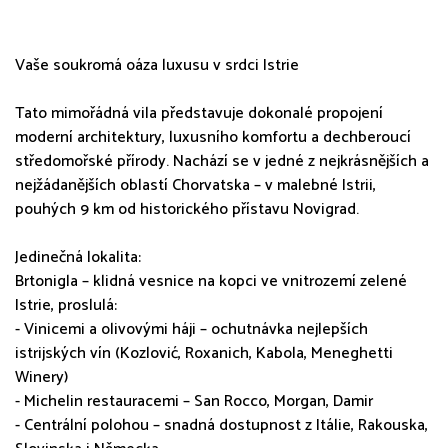
Vaše soukromá oáza luxusu v srdci Istrie
Tato mimořádná vila představuje dokonalé propojení
moderní architektury, luxusního komfortu a dechberoucí
středomořské přírody. Nachází se v jedné z nejkrásnějších a
nejžádanějších oblastí Chorvatska – v malebné Istrii,
pouhých 9 km od historického přístavu Novigrad.
Jedinečná lokalita:
Brtonigla – klidná vesnice na kopci ve vnitrozemí zelené
Istrie, proslulá:
- Vinicemi a olivovými háji – ochutnávka nejlepších
istrijských vín (Kozlović, Roxanich, Kabola, Meneghetti
Winery)
- Michelin restauracemi – San Rocco, Morgan, Damir
- Centrální polohou – snadná dostupnost z Itálie, Rakouska,