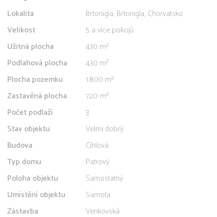
Lokalita
Brtonigla, Brtonigla, Chorvatsko
Velikost
5 a více pokojů
Užitná plocha
430 m²
Podlahová plocha
430 m²
Plocha pozemku
1.800 m²
Zastavěná plocha
720 m²
Počet podlaží
3
Stav objektu
Velmi dobrý
Budova
Cihlová
Typ domu
Patrový
Poloha objektu
Samostatný
Umístění objektu
Samota
Zástavba
Venkovská