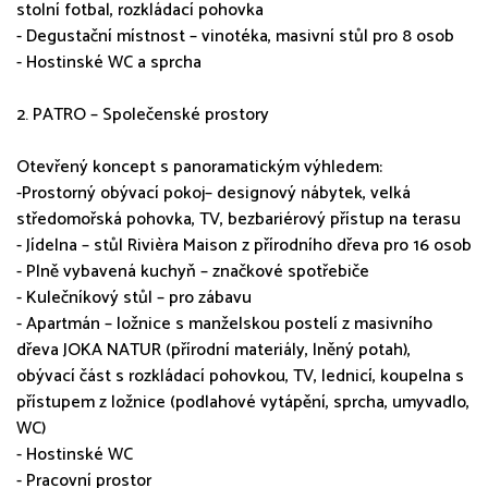
stolní fotbal, rozkládací pohovka
- Degustační místnost – vinotéka, masivní stůl pro 8 osob
- Hostinské WC a sprcha
2. PATRO – Společenské prostory
Otevřený koncept s panoramatickým výhledem:
-Prostorný obývací pokoj– designový nábytek, velká
středomořská pohovka, TV, bezbariérový přístup na terasu
- Jídelna – stůl Rivièra Maison z přírodního dřeva pro 16 osob
- Plně vybavená kuchyň – značkové spotřebiče
- Kulečníkový stůl – pro zábavu
- Apartmán – ložnice s manželskou postelí z masivního
dřeva JOKA NATUR (přírodní materiály, lněný potah),
obývací část s rozkládací pohovkou, TV, lednicí, koupelna s
přístupem z ložnice (podlahové vytápění, sprcha, umyvadlo,
WC)
- Hostinské WC
- Pracovní prostor