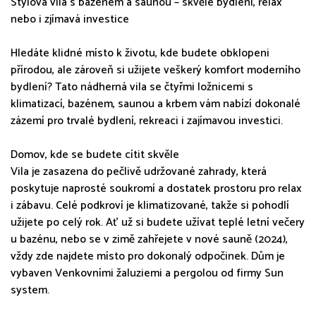
Stylová vila s bazénem a saunou – skvělé bydlení, relax
nebo i zjímavá investice
Hledáte klidné místo k životu, kde budete obklopeni
přírodou, ale zároveň si užijete veškerý komfort moderního
bydlení? Tato nádherná vila se čtyřmi ložnicemi s
klimatizací, bazénem, saunou a krbem vám nabízí dokonalé
zázemí pro trvalé bydlení, rekreaci i zajímavou investici.
Domov, kde se budete cítit skvěle
Vila je zasazena do pečlivě udržované zahrady, která
poskytuje naprosté soukromí a dostatek prostoru pro relax
i zábavu. Celé podkroví je klimatizované, takže si pohodlí
užijete po celý rok. Ať už si budete užívat teplé letní večery
u bazénu, nebo se v zimě zahřejete v nové sauně (2024),
vždy zde najdete místo pro dokonalý odpočinek. Dům je
vybaven Venkovními žaluziemi a pergolou od firmy Sun
system.