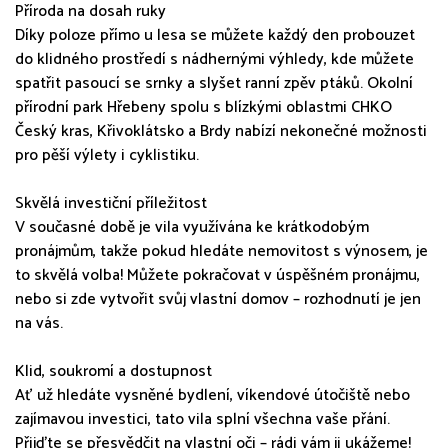
Příroda na dosah ruky
Díky poloze přímo u lesa se můžete každý den probouzet
do klidného prostředí s nádhernými výhledy, kde můžete
spatřit pasoucí se srnky a slyšet ranní zpěv ptáků. Okolní
přírodní park Hřebeny spolu s blízkými oblastmi CHKO
Český kras, Křivoklátsko a Brdy nabízí nekonečné možnosti
pro pěší výlety i cyklistiku.
Skvělá investiční příležitost
V současné době je vila využívána ke krátkodobým
pronájmům, takže pokud hledáte nemovitost s výnosem, je
to skvělá volba! Můžete pokračovat v úspěšném pronájmu,
nebo si zde vytvořit svůj vlastní domov – rozhodnutí je jen
na vás.
Klid, soukromí a dostupnost
Ať už hledáte vysněné bydlení, víkendové útočiště nebo
zajímavou investici, tato vila splní všechna vaše přání.
Přijďte se přesvědčit na vlastní oči – rádi vám ji ukážeme!