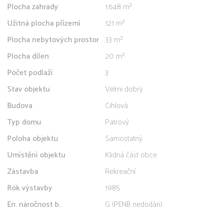
Plocha zahrady
1.648 m²
Užitná plocha přízemí
121 m²
Plocha nebytových prostor
33 m²
Plocha dílen
20 m²
Počet podlaží
3
Stav objektu
Velmi dobrý
Budova
Cihlová
Typ domu
Patrový
Poloha objektu
Samostatný
Umístění objektu
Klidná část obce
Zástavba
Rekreační
Rok výstavby
1985
En. náročnost b.
G (PENB nedodán)