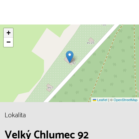
+
−
Leaflet
|
©
OpenStreetMap
Lokalita
Velký Chlumec 92