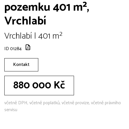
pozemku 401 m²,
Vrchlabí
Vrchlabí | 401 m²
ID 01284
Kontakt
880 000 Kč
včetně DPH, včetně poplatků, včetně provize, včetně právního
servisu