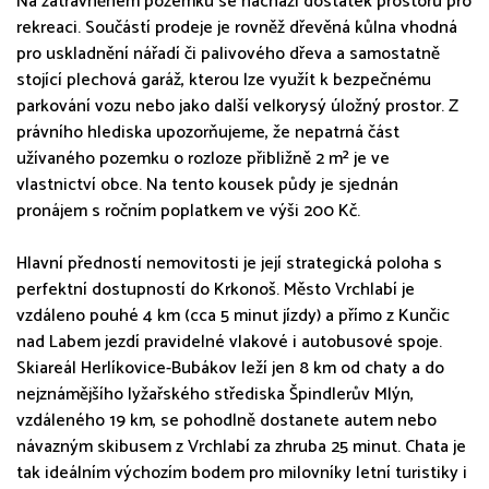
Na zatravněném pozemku se nachází dostatek prostoru pro
rekreaci. Součástí prodeje je rovněž dřevěná kůlna vhodná
pro uskladnění nářadí či palivového dřeva a samostatně
stojící plechová garáž, kterou lze využít k bezpečnému
parkování vozu nebo jako další velkorysý úložný prostor. Z
právního hlediska upozorňujeme, že nepatrná část
užívaného pozemku o rozloze přibližně 2 m² je ve
vlastnictví obce. Na tento kousek půdy je sjednán
pronájem s ročním poplatkem ve výši 200 Kč.
Hlavní předností nemovitosti je její strategická poloha s
perfektní dostupností do Krkonoš. Město Vrchlabí je
vzdáleno pouhé 4 km (cca 5 minut jízdy) a přímo z Kunčic
nad Labem jezdí pravidelné vlakové i autobusové spoje.
Skiareál Herlíkovice-Bubákov leží jen 8 km od chaty a do
nejznámějšího lyžařského střediska Špindlerův Mlýn,
vzdáleného 19 km, se pohodlně dostanete autem nebo
návazným skibusem z Vrchlabí za zhruba 25 minut. Chata je
tak ideálním výchozím bodem pro milovníky letní turistiky i