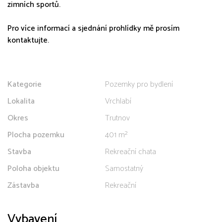
zimních sportů.
Pro více informací a sjednání prohlídky mě prosím
kontaktujte.
Kategorie
Pozemky pro bydlení
Lokalita
Vrchlabí
Okres
Trutnov
Plocha pozemku
401 m²
Stavba
Rekreační chata
Poloha objektu
Samostatný
Zástavba
Rekreační
Vybavení