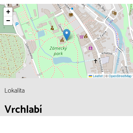
+
−
Leaflet
|
©
OpenStreetMap
Lokalita
Vrchlabí