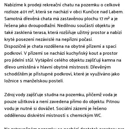
Nabízíme k prodeji rekreační chatu na pozemku o celkové
rozloze 401 m², která se nachází v obci Kunčice nad Labem.
Samotná dřevěná chata má zastavěnou plochu 17 m² a je
řešena jako dvoupodlažní. Nedílnou součástí objektu je
také zasklená terasa, která rozšiřuje užitný prostor a nabízí
kryté posezení nezávislé na nepřízni počasí.
Dispozičně je chata rozdělena na obytné přízemí a spací
podkroví. V přízemí se nachází kuchyňský kout a prostor
pro jídelní stůl. Vytápění celého objektu zajišťují kamna na
dřevo umístěná v hlavní obytné místnosti. Dřevěným
schodištěm je přístupné podkroví, které je využíváno jako
ložnice s manželskou postelí.
Zdroj vody zajišťuje studna na pozemku, přičemž voda je
pouze užitková a není zavedena přímo do objektu. Pitnou
vodu je nutné si dovážet. Sociální zázemí je řešeno
oddělenou diskrétní místností s chemickým WC.