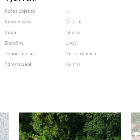
Počet objektů
2
Komunikace
Šotolina
Voda
Studna
Elektřina
230V
Topné těleso
Krbová kamna
Zdroj topení
Kamna