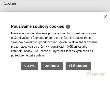
Cookies
Realitní SW
Real
man
×
Hledám
Používáme soubory cookies
ℹ
Nabízím
Naše soubory potřebujeme pro samotnou funkčnost webu a pro
Kontakty
uložení vašich předvoleb při jeho procházení. Cookies třetích
stran pak slouží pro vyhodnocování výkonu a zkvalitnění obsahu
prezentace. Nejsou určeny k identifikaci návštěvníka jako
konkrétní osoby. Pro uchování jiných než technických cookies
potřebujeme váš souhlas.
Upravit
Odmítnout
Přijímám vše