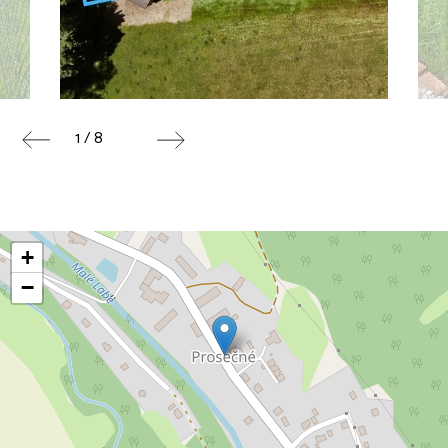
1 / 8
+
−