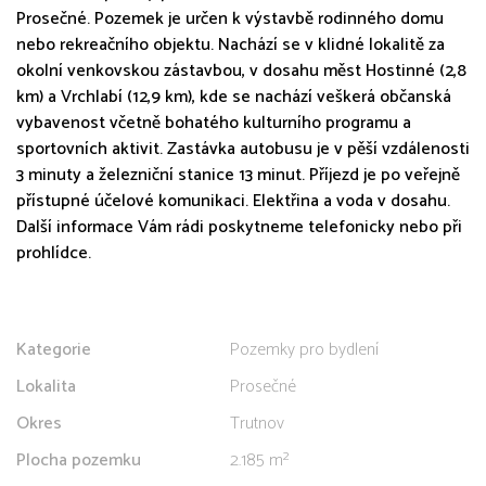
Prosečné. Pozemek je určen k výstavbě rodinného domu
nebo rekreačního objektu. Nachází se v klidné lokalitě za
okolní venkovskou zástavbou, v dosahu měst Hostinné (2,8
km) a Vrchlabí (12,9 km), kde se nachází veškerá občanská
vybavenost včetně bohatého kulturního programu a
sportovních aktivit. Zastávka autobusu je v pěší vzdálenosti
3 minuty a železniční stanice 13 minut. Příjezd je po veřejně
přístupné účelové komunikaci. Elektřina a voda v dosahu.
Další informace Vám rádi poskytneme telefonicky nebo při
prohlídce.
Kategorie
Pozemky pro bydlení
Lokalita
Prosečné
Okres
Trutnov
Plocha pozemku
2.185 m²