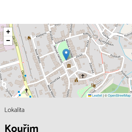
+
−
Leaflet
|
©
OpenStreetMap
Lokalita
Kouřim