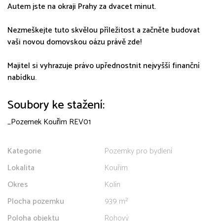
Autem jste na okraji Prahy za dvacet minut.
Nezmeškejte tuto skvělou příležitost a začněte budovat
vaši novou domovskou oázu právě zde!
Majitel si vyhrazuje právo upřednostnit nejvyšší finanční
nabídku.
Soubory ke stažení:
_Pozemek Kouřim REV01
Kategorie
Pozemky pro bydlení
Lokalita
Kouřim
Okres
Kolín
Plocha pozemku
939 m²
Poloha objektu
Rohový