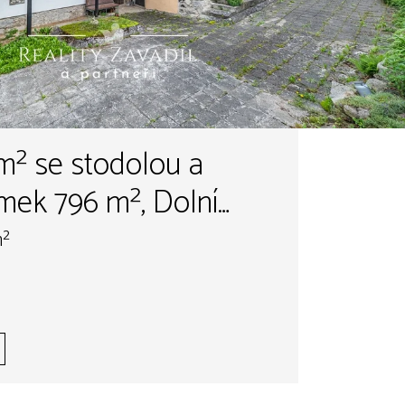
m² se stodolou a
mek 796 m², Dolní
m²