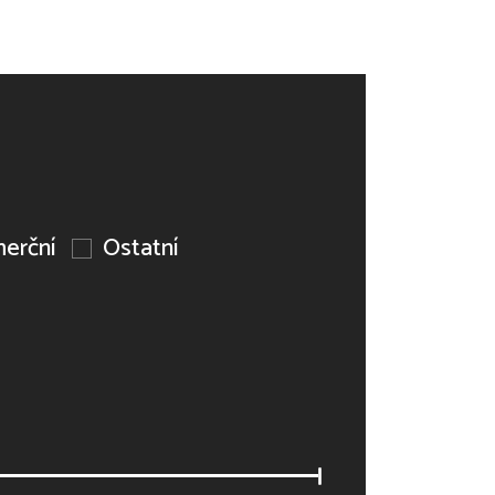
erční
Ostatní