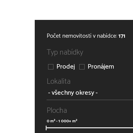
Počet nemovitostí v nabídce:
171
Typ nabídky
Prodej
Pronájem
Lokalita
Plocha
0
m² -
1 000+
m²