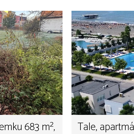
zemku 683 m²,
Tale, apartmá