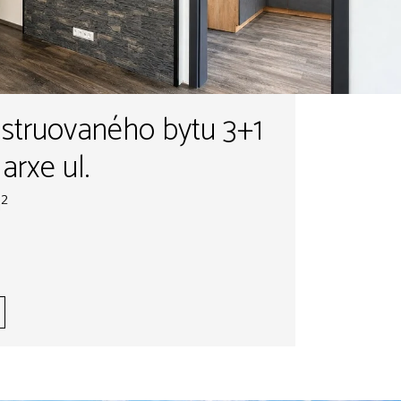
nstruovaného bytu 3+1
arxe ul.
m²