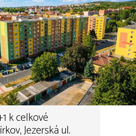
+1 k celkové
irkov, Jezerská ul.