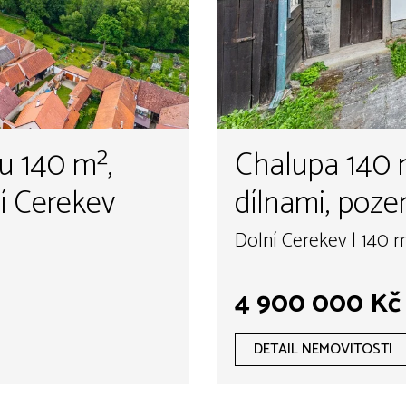
u 140 m²,
Chalupa 140 
², Dolní Cerekev
dílnami, poze
Cerekev
Dolní Cerekev | 140 
4 900 000 Kč
DETAIL NEMOVITOSTI