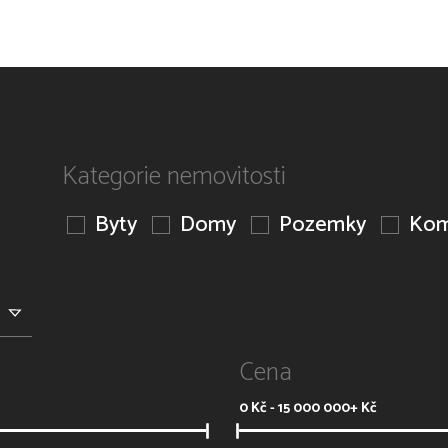
Kategorie nemovitosti
Byty
Domy
Pozemky
Kom
Cena
0
Kč -
15 000 000+
Kč