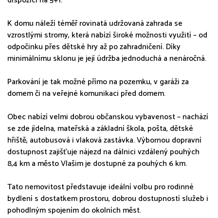
dispozici na 5+1.
K domu náleží téměř rovinatá udržovaná zahrada se
vzrostlými stromy, která nabízí široké možnosti využití – od
odpočinku přes dětské hry až po zahradničení. Díky
minimálnímu sklonu je její údržba jednoduchá a nenáročná.
Parkování je tak možné přímo na pozemku, v garáži za
domem či na veřejné komunikaci před domem.
Obec nabízí velmi dobrou občanskou vybavenost – nachází
se zde jídelna, mateřská a základní škola, pošta, dětské
hřiště, autobusová i vlaková zastávka. Výbornou dopravní
dostupnost zajišťuje nájezd na dálnici vzdálený pouhých
8,4 km a město Vlašim je dostupné za pouhých 6 km.
Tato nemovitost představuje ideální volbu pro rodinné
bydlení s dostatkem prostoru, dobrou dostupností služeb i
pohodlným spojením do okolních měst.