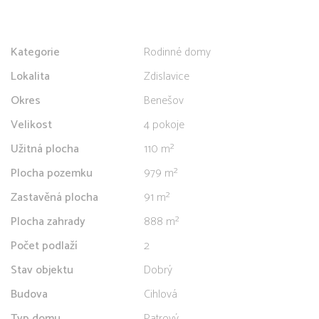
Kategorie
Rodinné domy
Lokalita
Zdislavice
Okres
Benešov
Velikost
4 pokoje
Užitná plocha
110 m²
Plocha pozemku
979 m²
Zastavěná plocha
91 m²
Plocha zahrady
888 m²
Počet podlaží
2
Stav objektu
Dobrý
Budova
Cihlová
Typ domu
Patrový