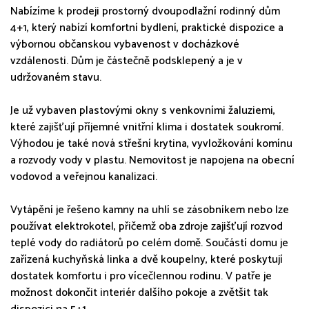
Nabízíme k prodeji prostorný dvoupodlažní rodinný dům
4+1, který nabízí komfortní bydlení, praktické dispozice a
výbornou občanskou vybavenost v docházkové
vzdálenosti. Dům je částečně podsklepený a je v
udržovaném stavu.
Je už vybaven plastovými okny s venkovními žaluziemi,
které zajišťují příjemné vnitřní klima i dostatek soukromí.
Výhodou je také nová střešní krytina, vyvložkování komínu
a rozvody vody v plastu. Nemovitost je napojena na obecní
vodovod a veřejnou kanalizaci.
Vytápění je řešeno kamny na uhlí se zásobníkem nebo lze
používat elektrokotel, přičemž oba zdroje zajišťují rozvod
teplé vody do radiátorů po celém domě. Součástí domu je
zařízená kuchyňská linka a dvě koupelny, které poskytují
dostatek komfortu i pro vícečlennou rodinu. V patře je
možnost dokončit interiér dalšího pokoje a zvětšit tak