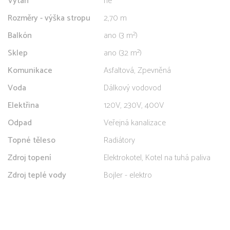
Výtah
ne
Rozměry - výška stropu
2,70 m
Balkón
ano (3 m²)
Sklep
ano (32 m²)
Komunikace
Asfaltová, Zpevněná
Voda
Dálkový vodovod
Elektřina
120V, 230V, 400V
Odpad
Veřejná kanalizace
Topné těleso
Radiátory
Zdroj topení
Elektrokotel, Kotel na tuhá paliva
Zdroj teplé vody
Bojler - elektro