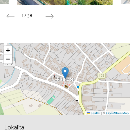
1 / 38
+
−
Leaflet
|
©
OpenStreetMap
Lokalita