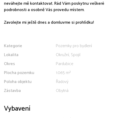
neváhejte mě kontaktovat. Rád Vám poskytnu veškeré
podrobnosti a osobně Vás provedu místem.
Zavolejte mi ještě dnes a domluvme si prohlídku!
Kategorie
Pozemky pro bydlení
Lokalita
Okružní, Spojil
Okres
Pardubice
Plocha pozemku
1.065 m²
Poloha objektu
Řadový
Zástavba
Obytná
Vybavení