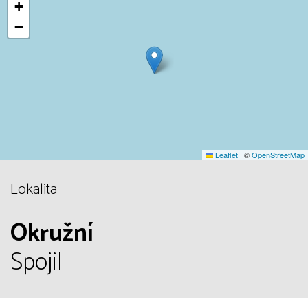
+
−
Leaflet
|
©
OpenStreetMap
Lokalita
Okružní
Spojil