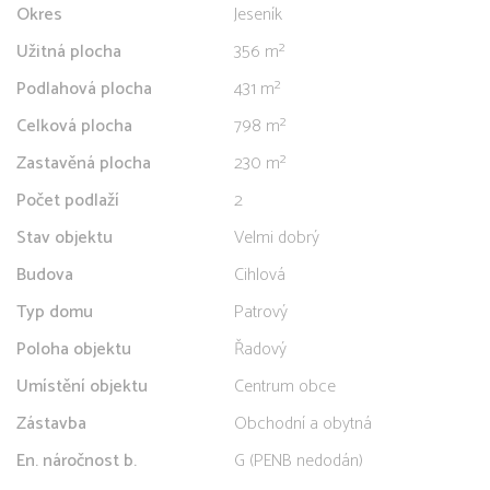
Okres
Jeseník
Užitná plocha
356 m²
Podlahová plocha
431 m²
Celková plocha
798 m²
Zastavěná plocha
230 m²
Počet podlaží
2
Stav objektu
Velmi dobrý
Budova
Cihlová
Typ domu
Patrový
Poloha objektu
Řadový
Umístění objektu
Centrum obce
Zástavba
Obchodní a obytná
En. náročnost b.
G (PENB nedodán)