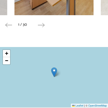
1 / 30
+
−
Leaflet
|
©
OpenStreetMap