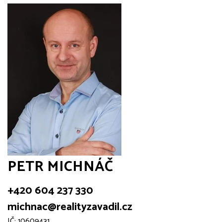
PETR MICHNÁČ
+420 604 237 330
michnac@realityzavadil.cz
IČ: 10609431