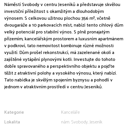
Náměstí Svobody v centru Jeseníků a představuje skvělou
investiční příležitost s okamžitým a dlouhodobým
výnosem. S celkovou užitnou plochou 356 m², včetně
dvougaráže a 10 parkovacích míst, nabízí tento cihlový dům
velký potenciál pro stabilní výnos. S plně pronajatým
přízemím, kancelářským prostorem a luxusním apartmánem
v podkroví, tato nemovitost kombinuje různé možnosti
využití. Dům prošel rekonstrukcí, má zazelenané okolí a
zajištěné vytápění plynovými kotli. Investujte do tohoto
dobře spravovaného a perspektivního objektu a pojďte
těžit z atraktivní polohy a vysokého výnosu, který nabízí.
Tato nabídka je skvělým spojením byznysu a pohodlí v
jednom v atraktivním prostředí v centru Jeseníků.
Kategorie
Kanceláře
Lokalita
nám. Svobody, Jeseník