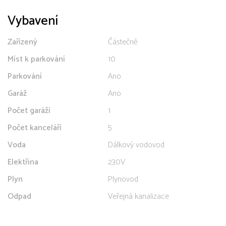
Vybavení
Zařízený
Částečně
Míst k parkování
10
Parkování
Ano
Garáž
Ano
Počet garáží
1
Počet kanceláří
5
Voda
Dálkový vodovod
Elektřina
230V
Plyn
Plynovod
Odpad
Veřejná kanalizace