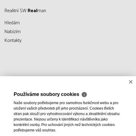
Realitní SW
Real
man
Hledám
Nabízím
Kontakty
×
Používáme soubory cookies
ℹ
Naše soubory potřebujeme pro samotnou funkčnost webu a pro
uložení vašich předvoleb při jeho procházení. Cookies třetích
stran pak slouží pro vyhodnocování výkonu a zkvalitnění obsahu
prezentace. Nejsou určeny k identifikaci návštěvníka jako
konkrétní osoby. Pro uchování jiných než technických cookies
potřebujeme váš souhlas.