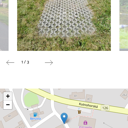
1 / 3
+
−