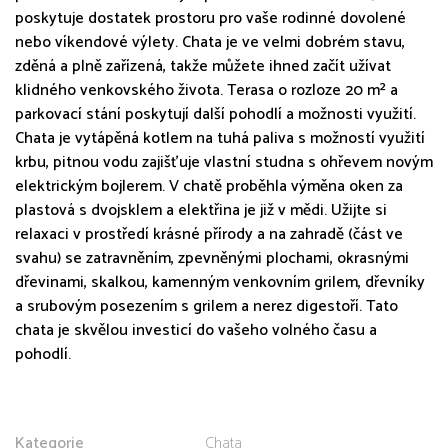
poskytuje dostatek prostoru pro vaše rodinné dovolené
nebo víkendové výlety. Chata je ve velmi dobrém stavu,
zděná a plně zařízená, takže můžete ihned začít užívat
klidného venkovského života. Terasa o rozloze 20 m² a
parkovací stání poskytují další pohodlí a možnosti využití.
Chata je vytápěná kotlem na tuhá paliva s možností využití
krbu, pitnou vodu zajišťuje vlastní studna s ohřevem novým
elektrickým bojlerem. V chatě proběhla výměna oken za
plastová s dvojsklem a elektřina je již v mědi. Užijte si
relaxaci v prostředí krásné přírody a na zahradě (část ve
svahu) se zatravněním, zpevněnými plochami, okrasnými
dřevinami, skalkou, kamenným venkovním grilem, dřevníky
a srubovým posezením s grilem a nerez digestoří. Tato
chata je skvělou investicí do vašeho volného času a
pohodlí.
Kategorie
Chata