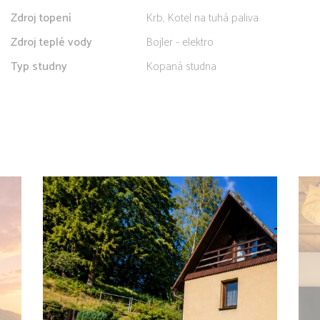
Zdroj topení
Krb, Kotel na tuhá paliva
Zdroj teplé vody
Bojler - elektro
Typ studny
Kopaná studna