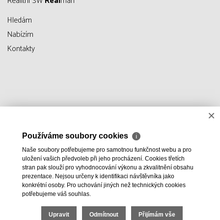
Realitní SW
Real
man
Hledám
Nabízím
Kontakty
×
Používáme soubory cookies
ℹ
Naše soubory potřebujeme pro samotnou funkčnost webu a pro
uložení vašich předvoleb při jeho procházení. Cookies třetích
stran pak slouží pro vyhodnocování výkonu a zkvalitnění obsahu
prezentace. Nejsou určeny k identifikaci návštěvníka jako
konkrétní osoby. Pro uchování jiných než technických cookies
potřebujeme váš souhlas.
Upravit
Odmítnout
Přijímám vše