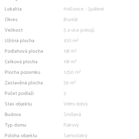
Lokalita
Holčovice - Spálené
Okres
Bruntál
Velikost
5 a více pokojů
Užitná plocha
100 m²
Podlahová plocha
118 m²
Celková plocha
118 m²
Plocha pozemku
1.250 m²
Zastavěná plocha
56 m²
Počet podlaží
2
Stav objektu
Velmi dobrý
Budova
Smíšená
Typ domu
Patrový
Poloha objektu
Samostatný