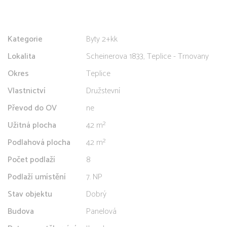
Kategorie
Byty 2+kk
Lokalita
Scheinerova 1833, Teplice - Trnovany
Okres
Teplice
Vlastnictví
Družstevní
Převod do OV
ne
Užitná plocha
42 m²
Podlahová plocha
42 m²
Počet podlaží
8
Podlaží umístění
7. NP
Stav objektu
Dobrý
Budova
Panelová