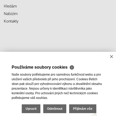
Hledám
Nabízím
Kontakty
×
Používáme soubory cookies
ℹ
Naše soubory potřebujeme pro samotnou funkčnost webu a pro
uložení vašich předvoleb při jeho procházení. Cookies třetích
stran pak slouží pro vyhodnocování výkonu a zkvalitnění obsahu
prezentace. Nejsou určeny k identifikaci návštěvníka jako
konkrétní osoby. Pro uchování jiných než technických cookies
potřebujeme váš souhlas.
Upravit
Odmítnout
Přijímám vše