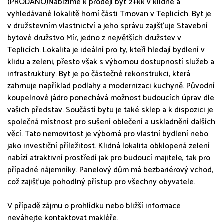
(PRODÁNO)Nabízíme k prodeji byt 2+kk v klidné a
vyhledávané lokalitě horní části Trnovan v Teplicích. Byt je
v družstevním vlastnictví a jeho správu zajišťuje Stavební
bytové družstvo Mír, jedno z největších družstev v
Teplicích. Lokalita je ideální pro ty, kteří hledají bydlení v
klidu a zeleni, přesto však s výbornou dostupností služeb a
infrastruktury. Byt je po částečné rekonstrukci, která
zahrnuje například podlahy a modernizaci kuchyně. Původní
koupelnové jádro ponechává možnost budoucích úprav dle
vašich představ. Součástí bytu je také sklep a k dispozici je
společná místnost pro sušení oblečení a uskladnění dalších
věcí. Tato nemovitost je výborná pro vlastní bydlení nebo
jako investiční příležitost. Klidná lokalita obklopená zelení
nabízí atraktivní prostředí jak pro budoucí majitele, tak pro
případné nájemníky. Panelový dům má bezbariérový vchod,
což zajišťuje pohodlný přístup pro všechny obyvatele.
V případě zájmu o prohlídku nebo bližší informace
neváhejte kontaktovat makléře.