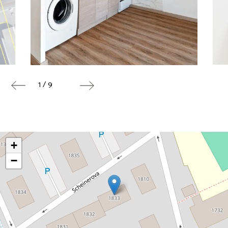
1 / 9
+
−