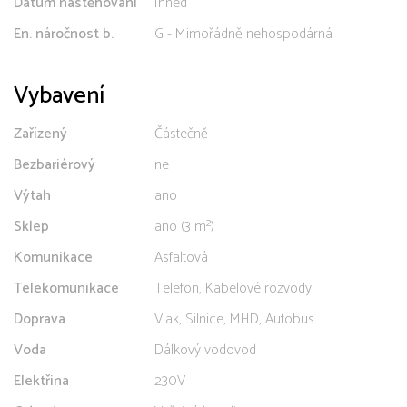
Datum nastěhování
Ihned
En. náročnost b.
G - Mimořádně nehospodárná
Vybavení
Zařízený
Částečně
Bezbariérový
ne
Výtah
ano
Sklep
ano (3 m²)
Komunikace
Asfaltová
Telekomunikace
Telefon, Kabelové rozvody
Doprava
Vlak, Silnice, MHD, Autobus
Voda
Dálkový vodovod
Elektřina
230V