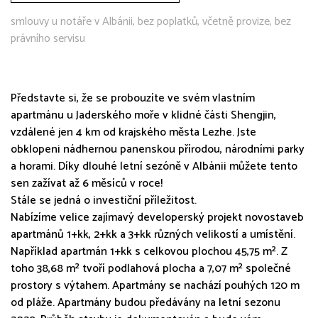
smlouvy u notáře v Albánii, bez poplatků, včetně provize, bez
právního servisu
Představte si, že se probouzíte ve svém vlastním
apartmánu u Jaderského moře v klidné části Shengjin,
vzdálené jen 4 km od krajského města Lezhe. Jste
obklopeni nádhernou panenskou přírodou, národními parky
a horami. Díky dlouhé letní sezóně v Albánii můžete tento
sen zažívat až 6 měsíců v roce!
Stále se jedná o investiční příležitost.
Nabízíme velice zajímavý developerský projekt novostaveb
apartmánů 1+kk, 2+kk a 3+kk různých velikostí a umístění.
Například apartmán 1+kk s celkovou plochou 45,75 m². Z
toho 38,68 m² tvoří podlahová plocha a 7,07 m² společné
prostory s výtahem. Apartmány se nachází pouhých 120 m
od pláže. Apartmány budou předávány na letní sezonu