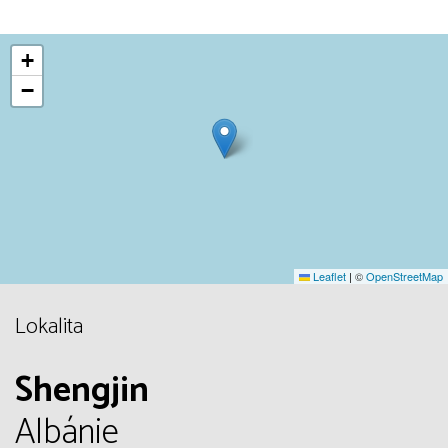
+
−
Leaflet
|
©
OpenStreetMap
Lokalita
Shengjin
Albánie