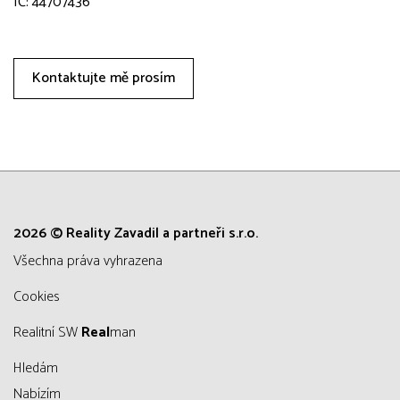
IČ: 44707436
Kontaktujte mě prosím
2026 © Reality Zavadil a partneři s.r.o.
všechna práva vyhrazena
Cookies
Realitní SW
Real
man
Hledám
Nabízím