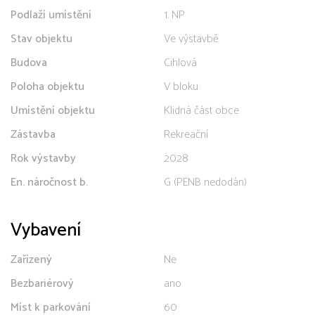
Podlaží umístění
1. NP
Stav objektu
Ve výstavbě
Budova
Cihlová
Poloha objektu
V bloku
Umístění objektu
Klidná část obce
Zástavba
Rekreační
Rok výstavby
2028
En. náročnost b.
G (PENB nedodán)
Vybavení
Zařízený
Ne
Bezbariérový
ano
Míst k parkování
60