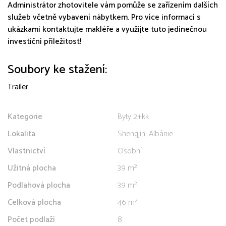
Administrátor zhotovitele vám pomůže se zařízením dalších
služeb včetně vybavení nábytkem. Pro více informací s
ukázkami kontaktujte makléře a využijte tuto jedinečnou
investiční příležitost!
Soubory ke stažení:
Trailer
Kategorie
Byty 2+kk
Lokalita
Shengjin, Albánie
Vlastnictví
Osobní
Užitná plocha
39 m²
Podlahová plocha
39 m²
Celková plocha
46 m²
Počet podlaží
8