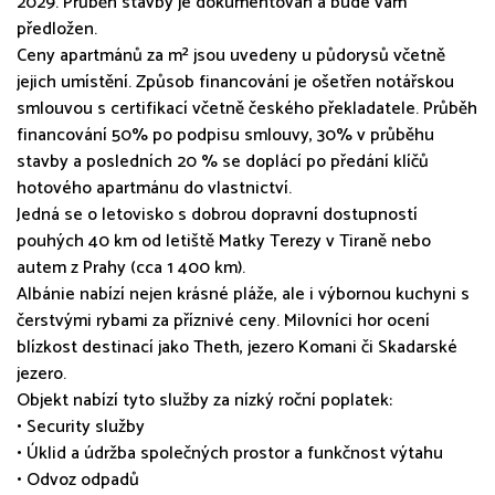
2029. Průběh stavby je dokumentován a bude vám
předložen.
Ceny apartmánů za m² jsou uvedeny u půdorysů včetně
jejich umístění. Způsob financování je ošetřen notářskou
smlouvou s certifikací včetně českého překladatele. Průběh
financování 50% po podpisu smlouvy, 30% v průběhu
stavby a posledních 20 % se doplácí po předání klíčů
hotového apartmánu do vlastnictví.
Jedná se o letovisko s dobrou dopravní dostupností
pouhých 40 km od letiště Matky Terezy v Tiraně nebo
autem z Prahy (cca 1 400 km).
Albánie nabízí nejen krásné pláže, ale i výbornou kuchyni s
čerstvými rybami za příznivé ceny. Milovníci hor ocení
blízkost destinací jako Theth, jezero Komani či Skadarské
jezero.
Objekt nabízí tyto služby za nízký roční poplatek:
• Security služby
• Úklid a údržba společných prostor a funkčnost výtahu
• Odvoz odpadů