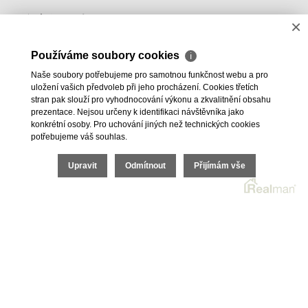
Realitní SW
Real
man
×
Hledám
Používáme soubory cookies
ℹ
Nabízím
Naše soubory potřebujeme pro samotnou funkčnost webu a pro
Kontakty
uložení vašich předvoleb při jeho procházení. Cookies třetích
stran pak slouží pro vyhodnocování výkonu a zkvalitnění obsahu
prezentace. Nejsou určeny k identifikaci návštěvníka jako
konkrétní osoby. Pro uchování jiných než technických cookies
potřebujeme váš souhlas.
Upravit
Odmítnout
Přijímám vše