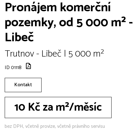
Pronájem komerční
pozemky, od 5 000 m² -
Libeč
Trutnov - Libeč | 5 000 m²
ID 01118
Kontakt
10 Kč za m²/měsíc
bez DPH, včetně provize, včetně právního servisu