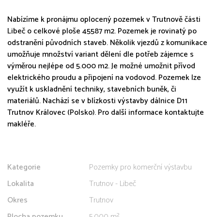
Nabízíme k pronájmu oplocený pozemek v Trutnově části
Libeč o celkové ploše 45587 m2. Pozemek je rovinatý po
odstranění původních staveb. Několik vjezdů z komunikace
umožňuje množství variant dělení dle potřeb zájemce s
výměrou nejlépe od 5.000 m2. Je možné umožnit přívod
elektrického proudu a připojení na vodovod. Pozemek lze
využít k uskladnění techniky, stavebních buněk, či
materiálů. Nachází se v blízkosti výstavby dálnice D11
Trutnov Královec (Polsko). Pro další informace kontaktujte
makléře.
Kategorie
Pozemky pro komerční výstavbu
Lokalita
Trutnov - Libeč
Okres
Trutnov
Plocha pozemku
5.000 m²