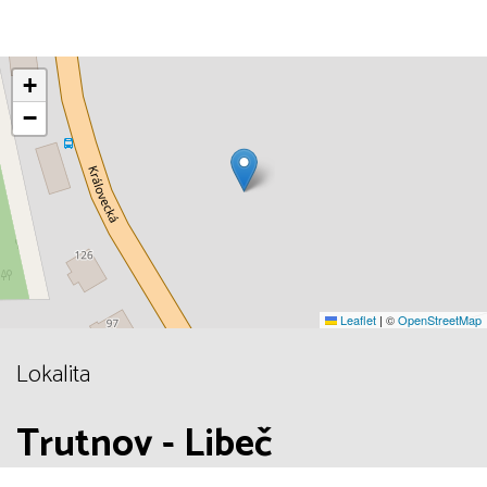
+
−
Leaflet
|
©
OpenStreetMap
Lokalita
Trutnov - Libeč