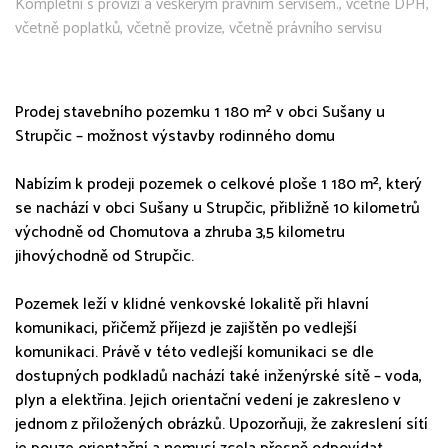
Kompletní s provizí a veškerým právním servisem., včetně DPH,
včetně poplatků, včetně provize, včetně právního servisu
Prodej stavebního pozemku 1 180 m² v obci Sušany u
Strupčic – možnost výstavby rodinného domu
Nabízím k prodeji pozemek o celkové ploše 1 180 m², který
se nachází v obci Sušany u Strupčic, přibližně 10 kilometrů
východně od Chomutova a zhruba 3,5 kilometru
jihovýchodně od Strupčic.
Pozemek leží v klidné venkovské lokalitě při hlavní
komunikaci, přičemž příjezd je zajištěn po vedlejší
komunikaci. Právě v této vedlejší komunikaci se dle
dostupných podkladů nachází také inženýrské sítě – voda,
plyn a elektřina. Jejich orientační vedení je zakresleno v
jednom z přiložených obrázků. Upozorňuji, že zakreslení sítí