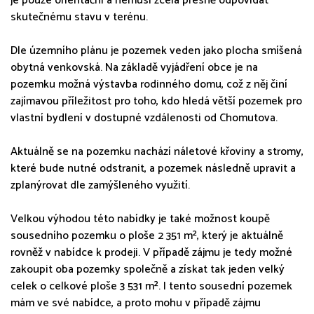
je pouze orientační a nemusí zcela přesně odpovídat
skutečnému stavu v terénu.
Dle územního plánu je pozemek veden jako plocha smíšená
obytná venkovská. Na základě vyjádření obce je na
pozemku možná výstavba rodinného domu, což z něj činí
zajímavou příležitost pro toho, kdo hledá větší pozemek pro
vlastní bydlení v dostupné vzdálenosti od Chomutova.
Aktuálně se na pozemku nachází náletové křoviny a stromy,
které bude nutné odstranit, a pozemek následně upravit a
zplanýrovat dle zamýšleného využití.
Velkou výhodou této nabídky je také možnost koupě
sousedního pozemku o ploše 2 351 m², který je aktuálně
rovněž v nabídce k prodeji. V případě zájmu je tedy možné
zakoupit oba pozemky společně a získat tak jeden velký
celek o celkové ploše 3 531 m². I tento sousední pozemek
mám ve své nabídce, a proto mohu v případě zájmu