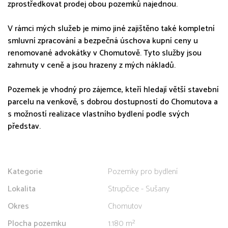
zprostředkovat prodej obou pozemků najednou.
V rámci mých služeb je mimo jiné zajištěno také kompletní
smluvní zpracování a bezpečná úschova kupní ceny u
renomované advokátky v Chomutově. Tyto služby jsou
zahrnuty v ceně a jsou hrazeny z mých nákladů.
Pozemek je vhodný pro zájemce, kteří hledají větší stavební
parcelu na venkově, s dobrou dostupností do Chomutova a
s možností realizace vlastního bydlení podle svých
představ.
Kategorie
Pozemky pro bydlení
Lokalita
Strupčice - Sušany
Okres
Chomutov
Plocha pozemku
1.180 m²