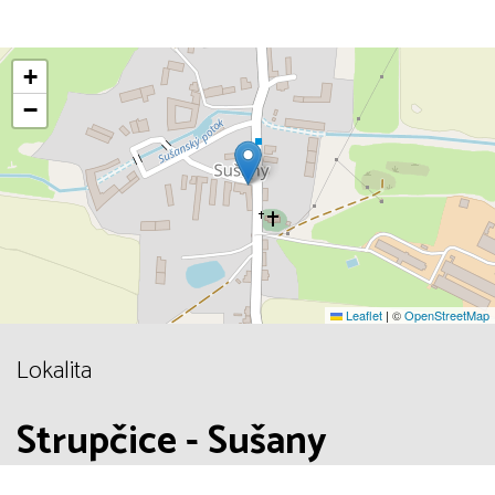
+
−
Leaflet
|
©
OpenStreetMap
Lokalita
Strupčice - Sušany