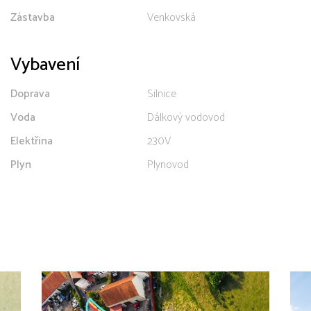
Zástavba
Venkovská
Vybavení
Doprava
Silnice
Voda
Dálkový vodovod
Elektřina
230V
Plyn
Plynovod