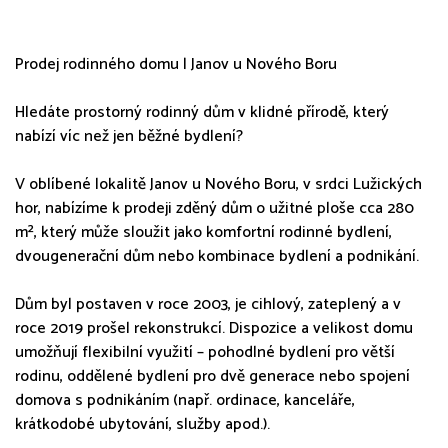
Prodej rodinného domu | Janov u Nového Boru
Hledáte prostorný rodinný dům v klidné přírodě, který
nabízí víc než jen běžné bydlení?
V oblíbené lokalitě Janov u Nového Boru, v srdci Lužických
hor, nabízíme k prodeji zděný dům o užitné ploše cca 280
m², který může sloužit jako komfortní rodinné bydlení,
dvougenerační dům nebo kombinace bydlení a podnikání.
Dům byl postaven v roce 2003, je cihlový, zateplený a v
roce 2019 prošel rekonstrukcí. Dispozice a velikost domu
umožňují flexibilní využití – pohodlné bydlení pro větší
rodinu, oddělené bydlení pro dvě generace nebo spojení
domova s podnikáním (např. ordinace, kanceláře,
krátkodobé ubytování, služby apod.).