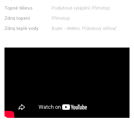
Topné těleso
Podlahové vytápění, Přímotop
Zdroj topení
Přímotop
Zdroj teplé vody
Bojler - elektro, Průtokový ohřívač