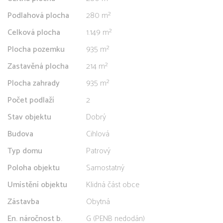
Podlahová plocha
280 m²
Celková plocha
1.149 m²
Plocha pozemku
935 m²
Zastavěná plocha
214 m²
Plocha zahrady
935 m²
Počet podlaží
2
Stav objektu
Dobrý
Budova
Cihlová
Typ domu
Patrový
Poloha objektu
Samostatný
Umístění objektu
Klidná část obce
Zástavba
Obytná
En. náročnost b.
G (PENB nedodán)