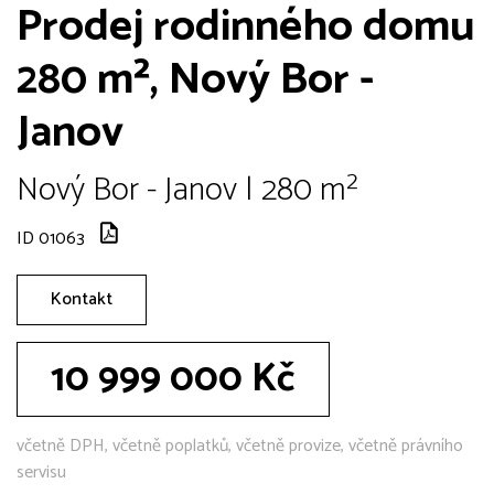
Prodej rodinného domu
280 m², Nový Bor -
Janov
Nový Bor - Janov | 280 m²
ID 01063
Kontakt
10 999 000 Kč
včetně DPH, včetně poplatků, včetně provize, včetně právního
servisu