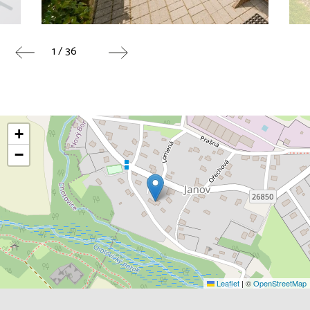
1 / 36
+
−
Leaflet
|
©
OpenStreetMap