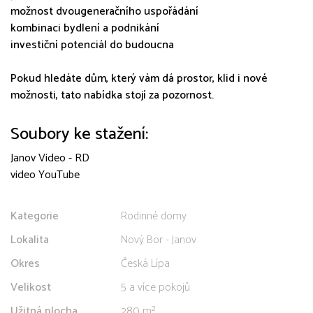
možnost dvougeneračního uspořádání
kombinaci bydlení a podnikání
investiční potenciál do budoucna
Pokud hledáte dům, který vám dá prostor, klid i nové
možnosti, tato nabídka stojí za pozornost.
Soubory ke stažení:
Janov Video - RD
video YouTube
Kategorie
Rodinné domy
Lokalita
Nový Bor - Janov
Okres
Česká Lípa
Velikost
5 a více pokojů
Užitná plocha
280 m²