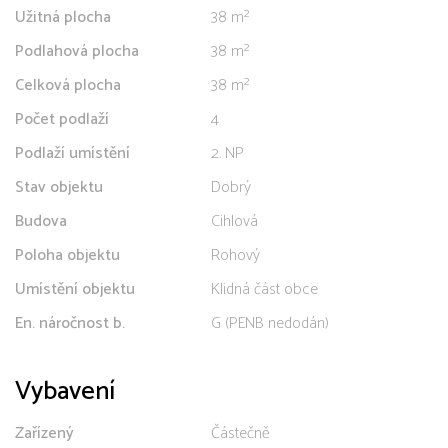
Užitná plocha
38 m²
Podlahová plocha
38 m²
Celková plocha
38 m²
Počet podlaží
4
Podlaží umístění
2. NP
Stav objektu
Dobrý
Budova
Cihlová
Poloha objektu
Rohový
Umístění objektu
Klidná část obce
En. náročnost b.
G (PENB nedodán)
Vybavení
Zařízený
Částečně