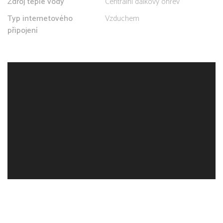
Zdroj teplé vody
Centrální dálkový ohřev
Typ internetového
Vzduchem
připojení