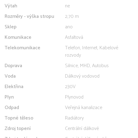
Výtah
ne
Rozměry - výška stropu
2,70 m
Sklep
ano
Komunikace
Asfaltová
Telekomunikace
Telefon, Internet, Kabelové
rozvody
Doprava
Silnice, MHD, Autobus
Voda
Dálkový vodovod
Elektřina
230V
Plyn
Plynovod
Odpad
Veřejná kanalizace
Topné těleso
Radiátory
Zdroj topení
Centrální dálkové