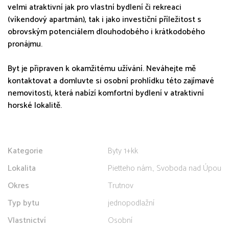
velmi atraktivní jak pro vlastní bydlení či rekreaci
(víkendový apartmán), tak i jako investiční příležitost s
obrovským potenciálem dlouhodobého i krátkodobého
pronájmu.
Byt je připraven k okamžitému užívání. Neváhejte mě
kontaktovat a domluvte si osobní prohlídku této zajímavé
nemovitosti, která nabízí komfortní bydlení v atraktivní
horské lokalitě.
Kategorie
Byty 1+kk
Lokalita
Pietteho nám., Svoboda nad Úpou
Okres
Trutnov
Typ bytu
jednopodlažní
Vlastnictví
Osobní