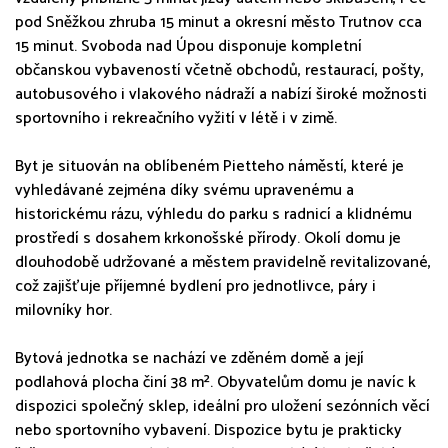
pod Sněžkou zhruba 15 minut a okresní město Trutnov cca
15 minut. Svoboda nad Úpou disponuje kompletní
občanskou vybaveností včetně obchodů, restaurací, pošty,
autobusového i vlakového nádraží a nabízí široké možnosti
sportovního i rekreačního vyžití v létě i v zimě.
Byt je situován na oblíbeném Pietteho náměstí, které je
vyhledávané zejména díky svému upravenému a
historickému rázu, výhledu do parku s radnicí a klidnému
prostředí s dosahem krkonošské přírody. Okolí domu je
dlouhodobě udržované a městem pravidelně revitalizované,
což zajišťuje příjemné bydlení pro jednotlivce, páry i
milovníky hor.
Bytová jednotka se nachází ve zděném domě a její
podlahová plocha činí 38 m². Obyvatelům domu je navíc k
dispozici společný sklep, ideální pro uložení sezónních věcí
nebo sportovního vybavení. Dispozice bytu je prakticky