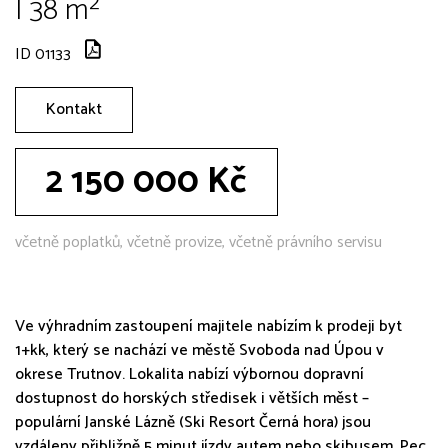
| 38 m²
ID 01133
Kontakt
2 150 000 Kč
včetně poplatků, včetně provize, včetně právního servisu
Ve výhradním zastoupení majitele nabízím k prodeji byt
1+kk, který se nachází ve městě Svoboda nad Úpou v
okrese Trutnov. Lokalita nabízí výbornou dopravní
dostupnost do horských středisek i větších měst –
populární Janské Lázně (Ski Resort Černá hora) jsou
vzdáleny přibližně 5 minut jízdy autem nebo skibusem, Pec