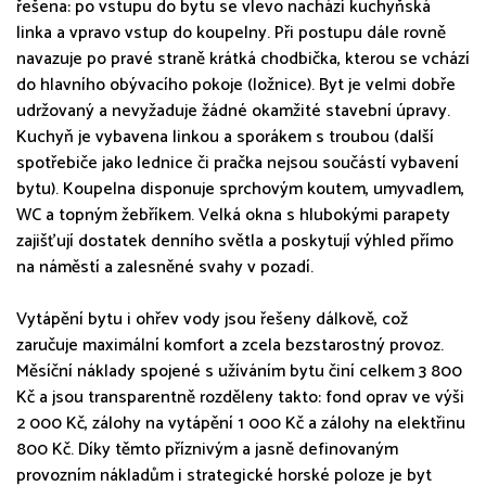
řešena: po vstupu do bytu se vlevo nachází kuchyňská
linka a vpravo vstup do koupelny. Při postupu dále rovně
navazuje po pravé straně krátká chodbička, kterou se vchází
do hlavního obývacího pokoje (ložnice). Byt je velmi dobře
udržovaný a nevyžaduje žádné okamžité stavební úpravy.
Kuchyň je vybavena linkou a sporákem s troubou (další
spotřebiče jako lednice či pračka nejsou součástí vybavení
bytu). Koupelna disponuje sprchovým koutem, umyvadlem,
WC a topným žebříkem. Velká okna s hlubokými parapety
zajišťují dostatek denního světla a poskytují výhled přímo
na náměstí a zalesněné svahy v pozadí.
Vytápění bytu i ohřev vody jsou řešeny dálkově, což
zaručuje maximální komfort a zcela bezstarostný provoz.
Měsíční náklady spojené s užíváním bytu činí celkem 3 800
Kč a jsou transparentně rozděleny takto: fond oprav ve výši
2 000 Kč, zálohy na vytápění 1 000 Kč a zálohy na elektřinu
800 Kč. Díky těmto příznivým a jasně definovaným
provozním nákladům i strategické horské poloze je byt