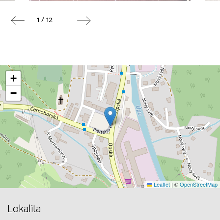
1 / 12
+
−
Leaflet
|
©
OpenStreetMap
Lokalita