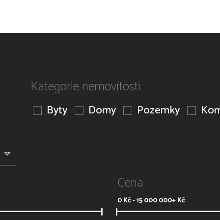
Kategorie nemovitosti
Byty
Domy
Pozemky
Kom
Cena
0
Kč -
15 000 000+
Kč