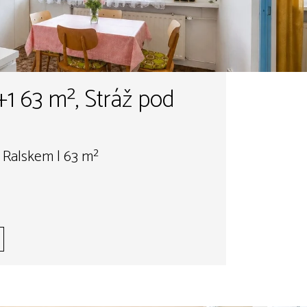
+1 63 m², Stráž pod
 Ralskem | 63 m²