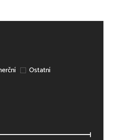
erční
Ostatní