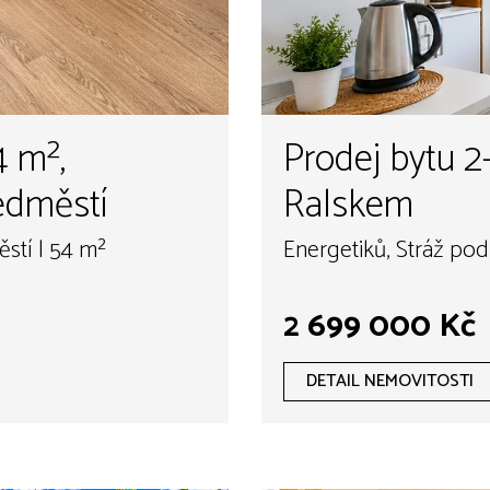
4 m²,
Prodej bytu 2
edměstí
Ralskem
stí | 54 m²
Energetiků, Stráž pod
2 699 000 Kč
DETAIL NEMOVITOSTI