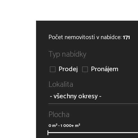
Počet nemovitostí v nabídce:
171
Typ nabídky
Prodej
Pronájem
Lokalita
Plocha
0
m² -
1 000+
m²