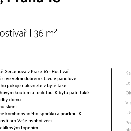
ostivař | 36 m²
ě Gercenova v Praze 10 - Hostivař.
Ka
hází ve velmi dobrém stavu v panelové
Lo
ho pokoje naleznete v bytě také
hovým koutem a toaletou. K bytu patří také
Ok
hodby domu.
Vl
u skříní.
Už
tně kombinovaného sporáku a pračkou. K
osti pro Vaše osobní věci.
Po
 dálkovým topením.
pl