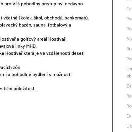
ah pro Váš pohodlný přístup byl nedávno
Ce
 včetně školek, škol, obchodů, bankomatů.
Po
 plavecký bazén, sauna, fotbalový a
Po
St
Hostivař a golfový areál Hostivař.
mvajové linky MHD.
Bu
ka Hostivař která je ve vzdálenosti deseti
Po
vacích zón.
Um
oderní a pohodlné bydlení s možností
ob
Zá
tiční příležitosti.
Ro
Ro
En
Uk