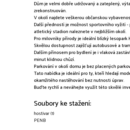
Dům je velmi dobře udržovaný a zateplený, výt
zrekonstruován.
V okolí najdete veškerou občanskou vybavenost
Další předností je možnost sportovního vyžití -
atletický stadion naleznete v nejbližším okolí.
Pro milovníky přírody je ideální blízký lesopark 
Skvělou dostupnost zajišťují autobusové a tra
Dalším přínosem pro bydlení je i vlaková zastáv
minut klidnou chůzí.
Parkování v okolí domu je bez placených parko
Tato nabídka je ideální pro ty, kteří hledají m
okamžitého nastěhování bez nutnosti úprav.
Buďte rychlí a neváhejte využít této skvělé inves
Soubory ke stažení:
hostivar (1)
PENB