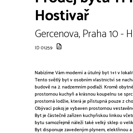
Hostivař
Gercenova, Praha 10 - H
ID 01259
Nabízíme Vám moderní a útulný byt 1+1 v lokalit
Tento světlý byt v osobním vlastnictví se nac
budově na 2. nadzemním podlaží. Kromě obytné
prostornou kuchyň a krásnou koupelnu se sprc
prostorná lodžie, která je přístupná pouze z c
Obývací pokoj je vybaven prostornou vestavěno
Byt je částečně zařízen kuchyňskou linkou vče
bytu samozřejmě náleží také velký sklep o velik
Byt disponuje zavedeným plynem, elektřinou a