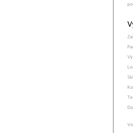
po
V
Za
Pa
Vý
Lo
Sk
Ko
Te
Do
Vo