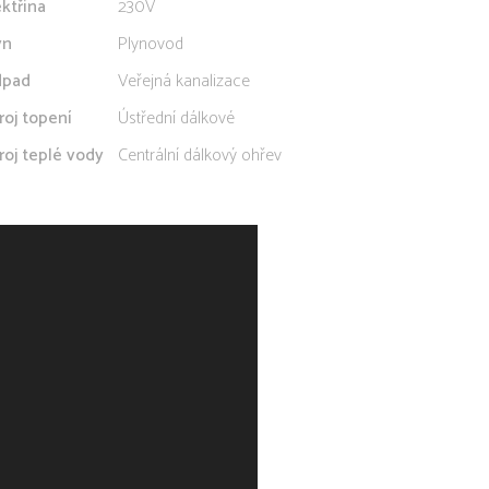
ektřina
230V
yn
Plynovod
pad
Veřejná kanalizace
roj topení
Ústřední dálkové
roj teplé vody
Centrální dálkový ohřev