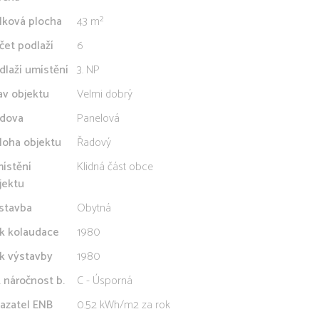
lková plocha
43 m²
čet podlaží
6
dlaží umístění
3. NP
av objektu
Velmi dobrý
dova
Panelová
loha objektu
Řadový
ístění
Klidná část obce
jektu
stavba
Obytná
k kolaudace
1980
k výstavby
1980
. náročnost b.
C - Úsporná
azatel ENB
0.52 kWh/m2 za rok