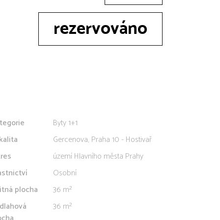
rezervováno
tegorie
Byty 1+1
kalita
Gercenova, Praha 10 - Hostivař
res
území Hlavního města Prahy
astnictví
Osobní
itná plocha
36 m²
dlahová
36 m²
ocha